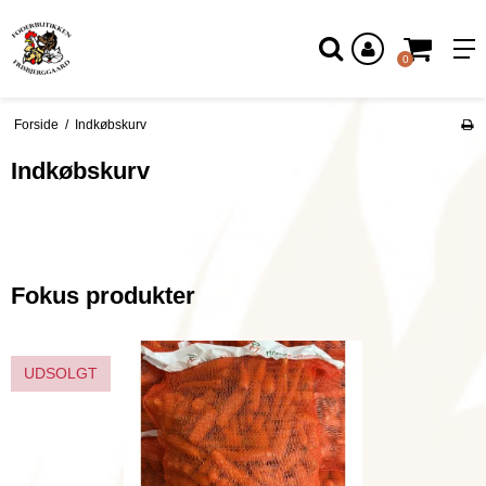
Log ind
0
Forside
/
Indkøbskurv
Indkøbskurv
Din indkøbskurv er tom
Fokus produkter
UDSOLGT