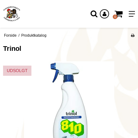
Log ind
0
Forside
/
Produktkatalog
Trinol
UDSOLGT