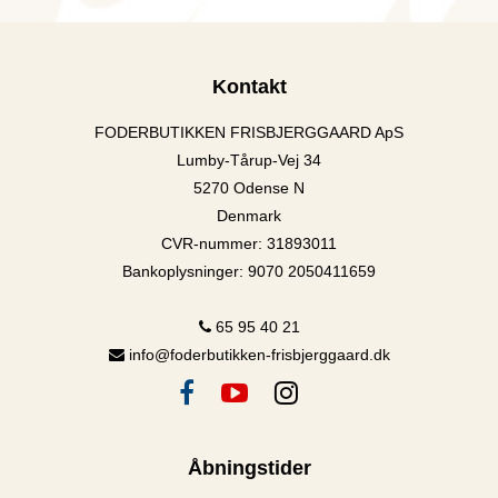
Kontakt
FODERBUTIKKEN FRISBJERGGAARD ApS
Lumby-Tårup-Vej 34
5270 Odense N
Denmark
CVR-nummer
:
31893011
Bankoplysninger
:
9070 2050411659
65 95 40 21
info@foderbutikken-frisbjerggaard.dk
Åbningstider