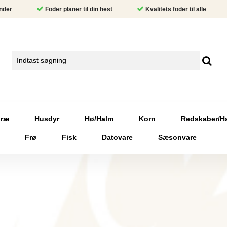
nder
Foder planer til din hest
Kvalitets foder til alle
kræ
Husdyr
Hø/Halm
Korn
Redskaber/H
Frø
Fisk
Datovare
Sæsonvare