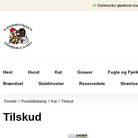
Danmarks gladeste ku
Hest
Hund
Kat
Gnaver
Fugle og Fjer
Brændsel
Staldinvetar
Reservedele
Strøelse
Forside
/
Produktkatalog
/
Kat
/
Tilskud
Tilskud