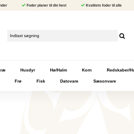
nder
Foder planer til din hest
Kvalitets foder til alle
kræ
Husdyr
Hø/Halm
Korn
Redskaber/H
Frø
Fisk
Datovare
Sæsonvare