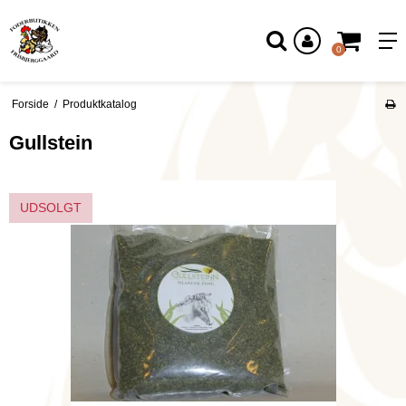
Log ind
0
Forside
/
Produktkatalog
Gullstein
UDSOLGT