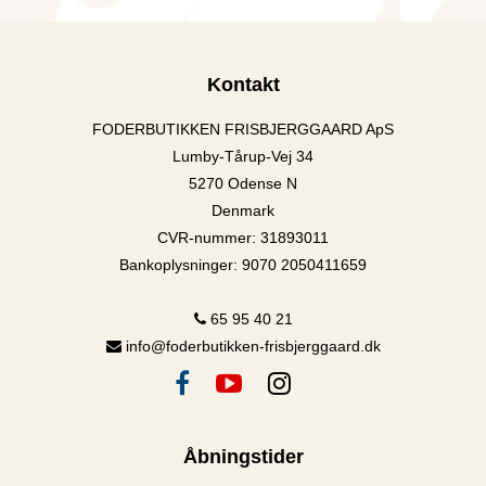
Kontakt
FODERBUTIKKEN FRISBJERGGAARD ApS
Lumby-Tårup-Vej 34
5270 Odense N
Denmark
CVR-nummer
:
31893011
Bankoplysninger
:
9070 2050411659
65 95 40 21
info@foderbutikken-frisbjerggaard.dk
Åbningstider