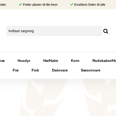
nder
Foder planer til din hest
Kvalitets foder til alle
kræ
Husdyr
Hø/Halm
Korn
Redskaber/H
Frø
Fisk
Datovare
Sæsonvare