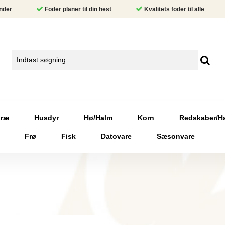
nder
Foder planer til din hest
Kvalitets foder til alle
kræ
Husdyr
Hø/Halm
Korn
Redskaber/H
Frø
Fisk
Datovare
Sæsonvare