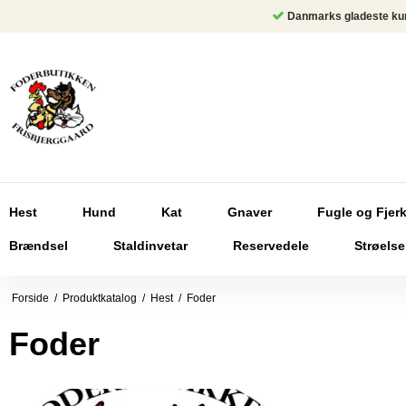
Danmarks gladeste ku
Hest
Hund
Kat
Gnaver
Fugle og Fjer
Brændsel
Staldinvetar
Reservedele
Strøelse
Forside
/
Produktkatalog
/
Hest
/
Foder
Foder