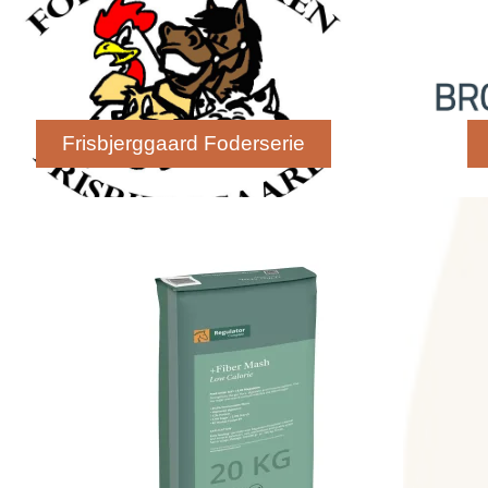
Frisbjerggaard Foderserie