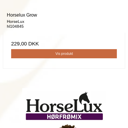
Horselux Grow
HorseLux
hl104845
229,00 DKK
Vis produkt