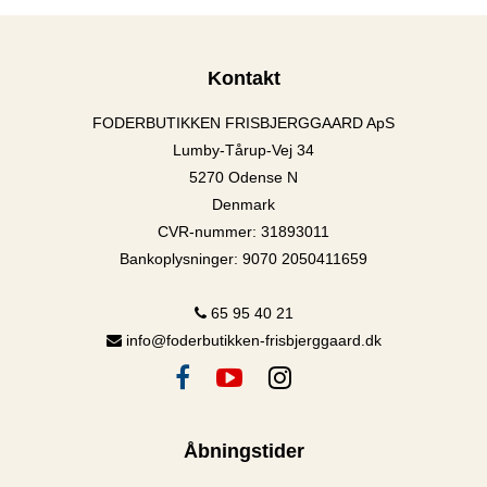
Kontakt
FODERBUTIKKEN FRISBJERGGAARD ApS
Lumby-Tårup-Vej 34
5270 Odense N
Denmark
CVR-nummer
:
31893011
Bankoplysninger
:
9070 2050411659
65 95 40 21
info@foderbutikken-frisbjerggaard.dk
Åbningstider