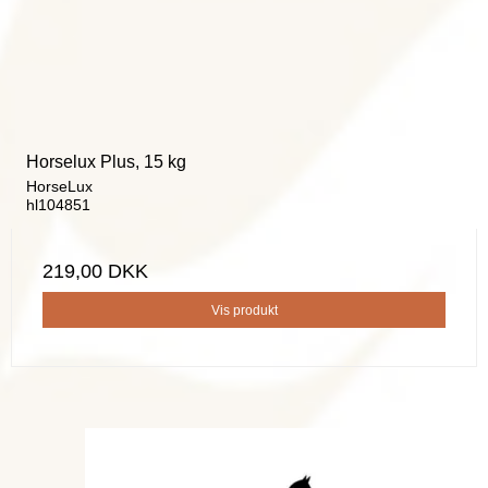
Horselux Plus, 15 kg
HorseLux
hl104851
219,00 DKK
Vis produkt