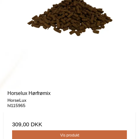
Horselux Hørfrømix
HorseLux
hl115965
309,00 DKK
Vis produkt