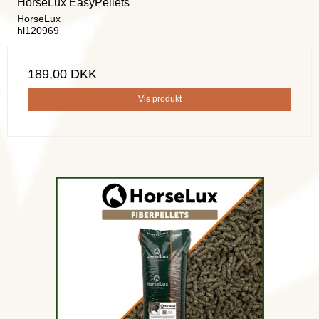
HorseLux EasyPellets
HorseLux
hl120969
189,00 DKK
Vis produkt