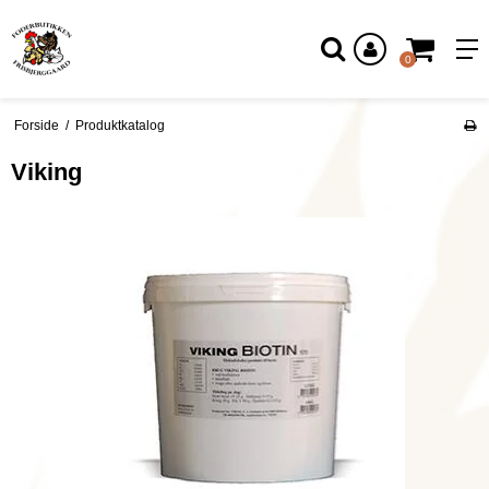
Log ind
0
Forside
/
Produktkatalog
Viking