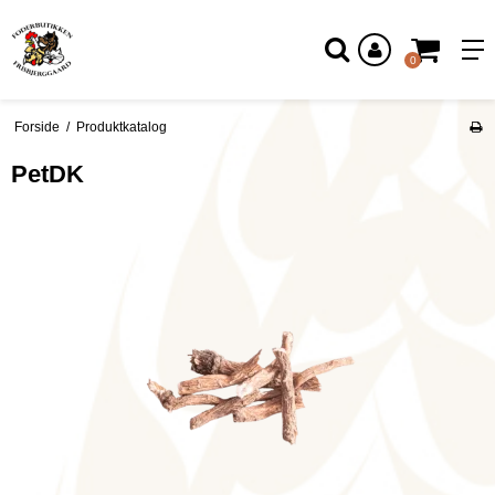
Log ind
0
Forside
/
Produktkatalog
PetDK