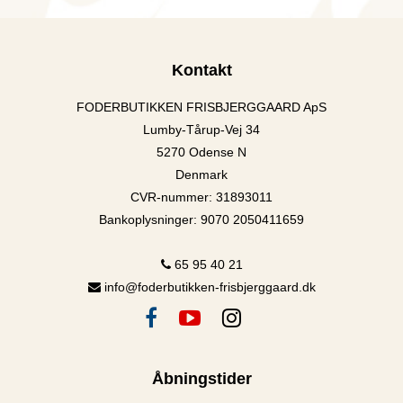
Kontakt
FODERBUTIKKEN FRISBJERGGAARD ApS
Lumby-Tårup-Vej 34
5270 Odense N
Denmark
CVR-nummer
:
31893011
Bankoplysninger
:
9070 2050411659
65 95 40 21
info@foderbutikken-frisbjerggaard.dk
Åbningstider