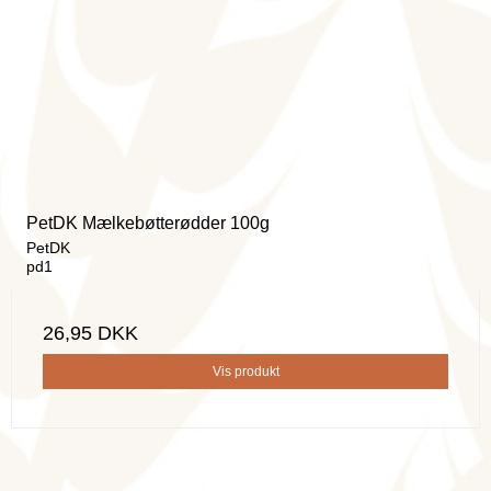
PetDK Mælkebøtterødder 100g
PetDK
pd1
26,95 DKK
Vis produkt