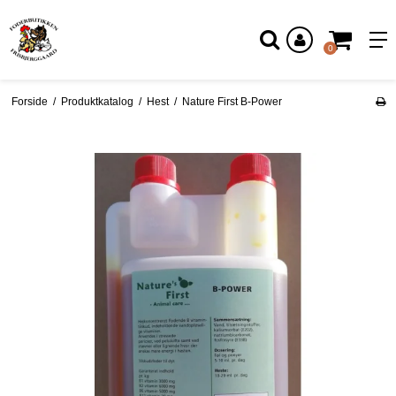
Log ind
0
Forside
/
Produktkatalog
/
Hest
/
Nature First B-Power