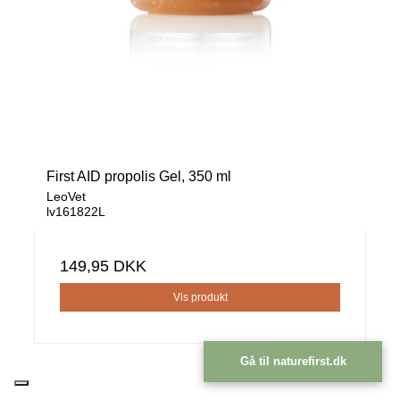
First AID propolis Gel, 350 ml
LeoVet
lv161822L
149,95 DKK
Vis produkt
Gå til naturefirst.dk