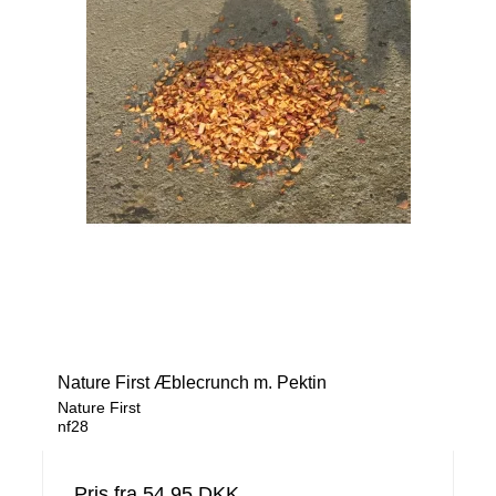
Nature First Æblecrunch m. Pektin
Nature First
nf28
Pris fra
54,95 DKK