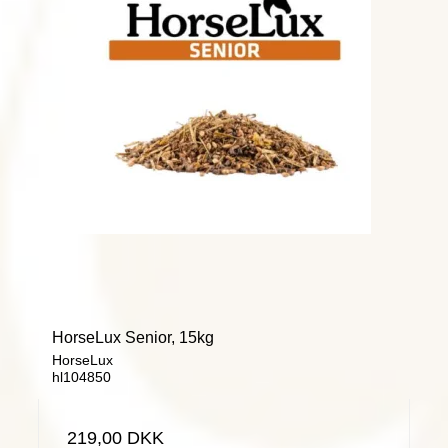
HorseLux Senior, 15kg
HorseLux
hl104850
219,00 DKK