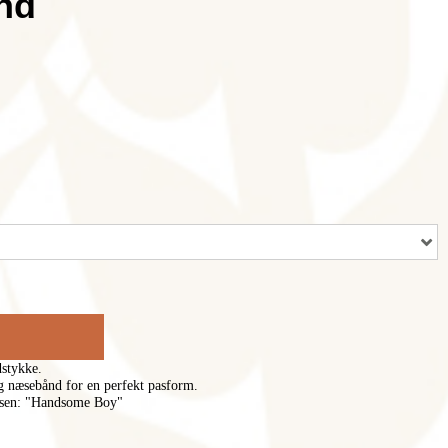
nd
stykke. 

g næsebånd for en perfekt pasform. 

næsen: "Handsome Boy"