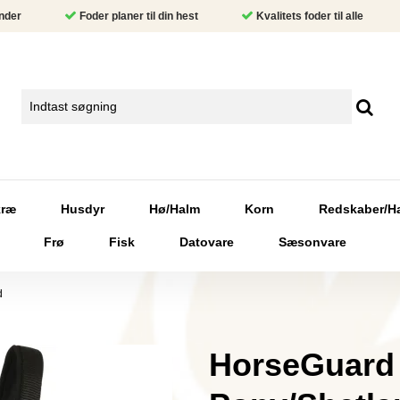
nder
Foder planer til din hest
Kvalitets foder til alle
kræ
Husdyr
Hø/Halm
Korn
Redskaber/H
Frø
Fisk
Datovare
Sæsonvare
d
HorseGuard 