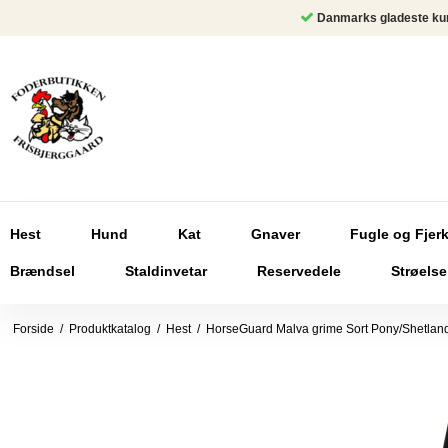
Danmarks gladeste ku
Hest
Hund
Kat
Gnaver
Fugle og Fjer
Brændsel
Staldinvetar
Reservedele
Strøelse
Forside
/
Produktkatalog
/
Hest
/
HorseGuard Malva grime Sort Pony/Shetlan