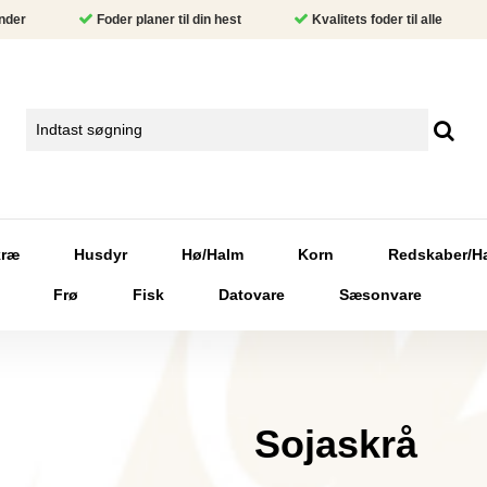
nder
Foder planer til din hest
Kvalitets foder til alle
kræ
Husdyr
Hø/Halm
Korn
Redskaber/H
Frø
Fisk
Datovare
Sæsonvare
Sojaskrå