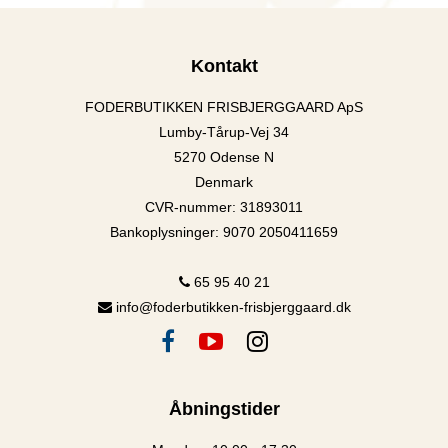
Kontakt
FODERBUTIKKEN FRISBJERGGAARD ApS
Lumby-Tårup-Vej 34
5270 Odense N
Denmark
CVR-nummer
:
31893011
Bankoplysninger
:
9070 2050411659
65 95 40 21
info@foderbutikken-frisbjerggaard.dk
Åbningstider