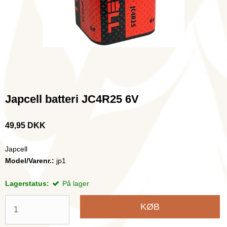
Japcell batteri JC4R25 6V
49,95 DKK
Japcell
Model/Varenr.:
jp1
Lagerstatus:
På lager
KØB