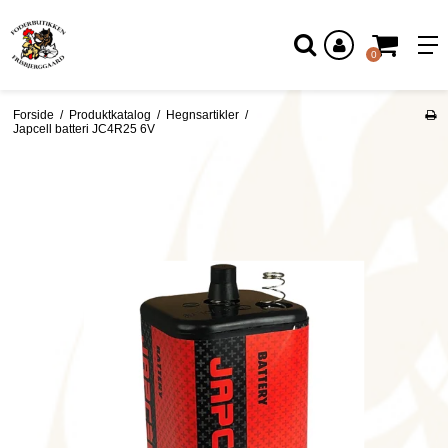
Log ind
0
Forside
/
Produktkatalog
/
Hegnsartikler
/
Japcell batteri JC4R25 6V