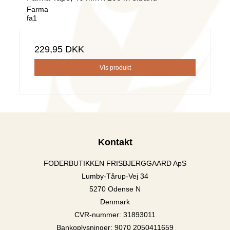
Farma
fa1
229,95 DKK
Vis produkt
Kontakt
FODERBUTIKKEN FRISBJERGGAARD ApS
Lumby-Tårup-Vej 34
5270 Odense N
Denmark
CVR-nummer
:
31893011
Bankoplysninger
:
9070 2050411659