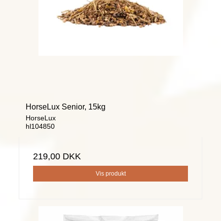
HorseLux Senior, 15kg
HorseLux
hl104850
219,00 DKK
Vis produkt