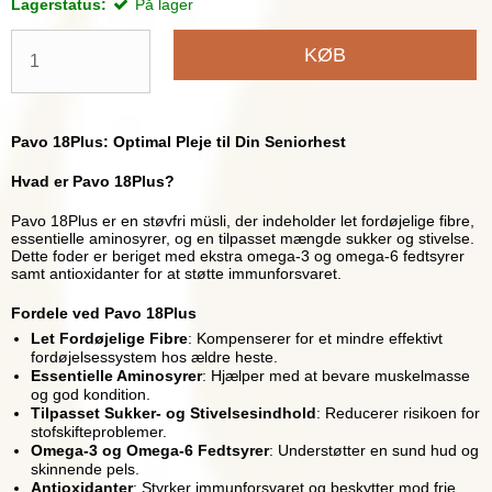
Lagerstatus:
På lager
KØB
Pavo 18Plus: Optimal Pleje til Din Seniorhest
Hvad er Pavo 18Plus?
Pavo 18Plus er en støvfri müsli, der indeholder let fordøjelige fibre,
essentielle aminosyrer, og en tilpasset mængde sukker og stivelse.
Dette foder er beriget med ekstra omega-3 og omega-6 fedtsyrer
samt antioxidanter for at støtte immunforsvaret.
Fordele ved Pavo 18Plus
Let Fordøjelige Fibre
: Kompenserer for et mindre effektivt
fordøjelsessystem hos ældre heste.
Essentielle Aminosyrer
: Hjælper med at bevare muskelmasse
og god kondition.
Tilpasset Sukker- og Stivelsesindhold
: Reducerer risikoen for
stofskifteproblemer.
Omega-3 og Omega-6 Fedtsyrer
: Understøtter en sund hud og
skinnende pels.
Antioxidanter
: Styrker immunforsvaret og beskytter mod frie