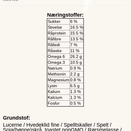
Næringstoffer:
Sukker
6 %
Stivelse
16.5 %
Råprotein
15.5 %
Råfibre
13.5 %
Råfedt
7 %
Råaske
11 %
Omega 6
26.2 g
Omega 3
10.5 g
Natrium
0.9 %
Methionin
2.2 g
Magnesium
0.8 %
Lysin
6.5 g
Kalium
1.3 %
Kalcium
1.3 %
Fosfor
0.5 %
Grundstof:
Lucerne / Hvedeklid fine / Spelltskaller / Spelt /
Soja(bønne)skrå, toastet nonGMO / Rørsmelasse /