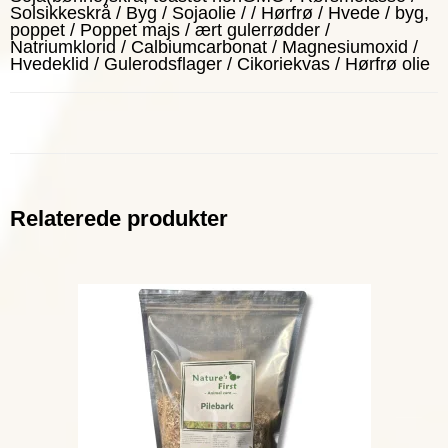
Solsikkeskrå / Byg / Sojaolie / / Hørfrø / Hvede / byg,
poppet / Poppet majs / ært gulerrødder /
Natriumklorid / Calbiumcarbonat / Magnesiumoxid /
Hvedeklid / Gulerodsflager / Cikoriekvas / Hørfrø olie
Relaterede produkter