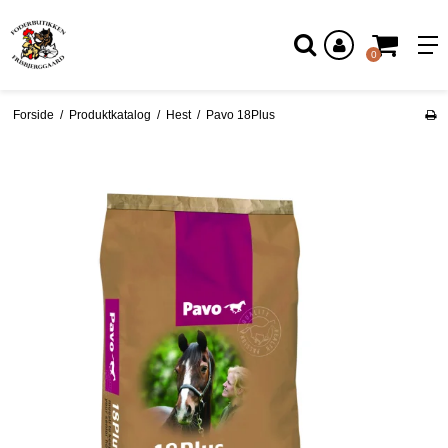
Log ind
0
Forside
/
Produktkatalog
/
Hest
/
Pavo 18Plus