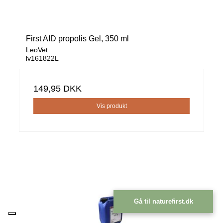
First AID propolis Gel, 350 ml
LeoVet
lv161822L
149,95 DKK
Vis produkt
Gå til naturefirst.dk