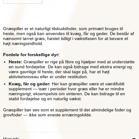
Græspiller er et naturligt tilskudsfoder, som primært bruges til
heste, men også kan anvendes til kvæg, får og geder. De består af
nænsomt tørret græs, høstet tidligt i vækstfasen for at bevare et
højt næringsindhold.
Fordele for forskellige dyr:
Heste:
Græspiller er rige på fibre og hjælper med at understøtte
en sund fordøjelse. De kan også bidrage med ekstra energi og
være gavnlige til heste, der skal tage på, har et højt
aktivitetsniveau eller er under restitution.
Kvæg, får og geder:
Her kan græspiller være et værdifuldt
supplement — især i perioder hvor græs eller hø er mindre
næringsrigt, eksempelvis om vinteren. De kan bidrage til en
stabil fordøjelse og en naturlig vækst.
Græspiller bør ses som et supplement til det almindelige foder og
grovfoder — ikke som eneste ernæringskilde.