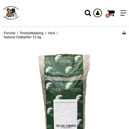
Log ind
0
Forside
/
Produktkatalog
/
Hest
/
Natural Grønpiller 15 kg