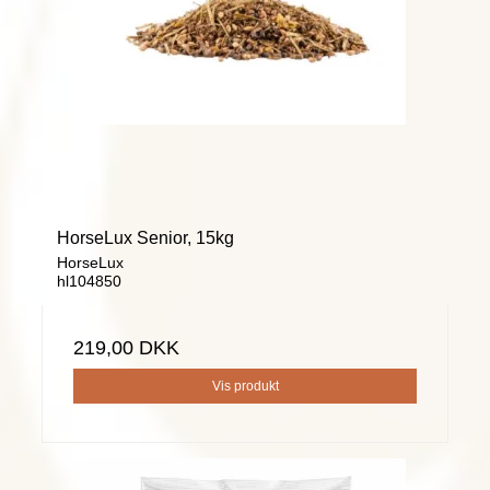
HorseLux Senior, 15kg
HorseLux
hl104850
219,00 DKK
Vis produkt