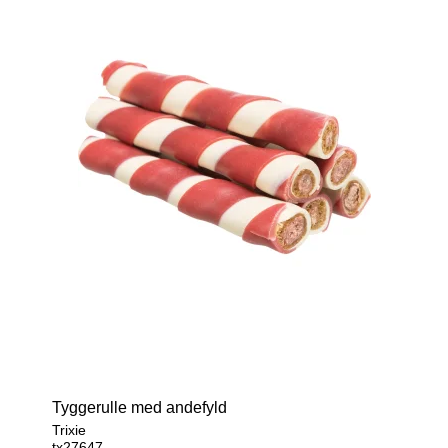
Tyggerulle med andefyld
Trixie
tx27647