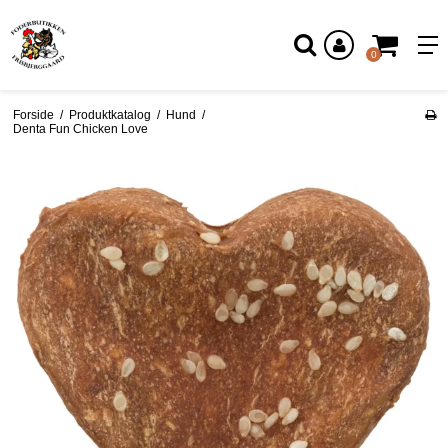
Log ind
0
Forside
/
Produktkatalog
/
Hund
/
Denta Fun Chicken Love