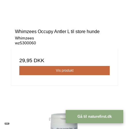
Whimzees Occupy Antler L til store hunde
Whimzees
wz5300060
29,95 DKK
Vis produkt
Gå til naturefirst.dk